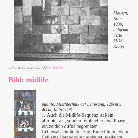
Mauern,
Köln
1990,
aufgema
uerte
MDF-
Klötze
Datum
29.6.2022
, Autor
franki
Bild: midlife
midlife, Mischtechnik auf Leinwand, 120cm x
40cm, Köln 2006
…Auch die Midlife-Sequenz ist kein
abrupter act, sondern wohl eher eine Phase,
ein zeitlich diffus begrenzter
Lebensabschnitt, der zum Ende hin in jedem
Fall eine Veränderung einläutet, vielleicht