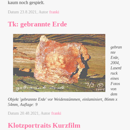
kaum noch gespielt.
Datum
23.8.2021
, Autor
franki
Tk: gebrannte Erde
gebran
nte
Erde,
2004,
Laserd
ruck
eines
Fotos
von
dem
Objekt 'gebrannte Erde' vor Weidenstämmen, einlaminiert, 86mm x
54mm, Auflage: 9
Datum
20.48.2021
, Autor
franki
Klotzportraits Kurzfilm