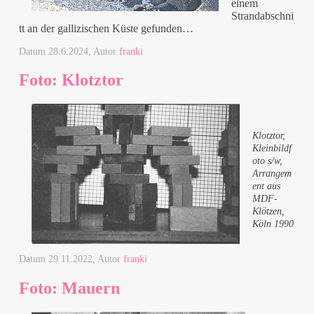
einem
Strandabschni
tt an der gallizischen Küste gefunden…
Datum
28.6.2024
, Autor
franki
Foto: Klotztor
Klotztor,
Kleinbildf
oto s/w,
Arrangem
ent aus
MDF-
Klötzen,
Köln 1990
Datum
29.11.2022
, Autor
franki
Foto: Mauern