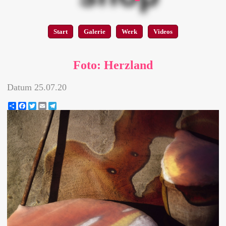
Start
Galerie
Werk
Videos
Foto: Herzland
Datum
25.07.20
Share
Facebook
Twitter
Email
Telegram