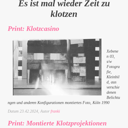
Es ist mal wieder Zeit zu
klotzen
Print: Klotzcasino
Xebene
n 03,
s/w
Fotogra
fie,
Kleinbil
d, aus
verschie
denen
Belichtu
ngen und anderen Konfigurationen montiertes Foto, Köln 1990
Datum
23.42.2024
, Autor
franki
Print: Montierte Klotzprojektionen