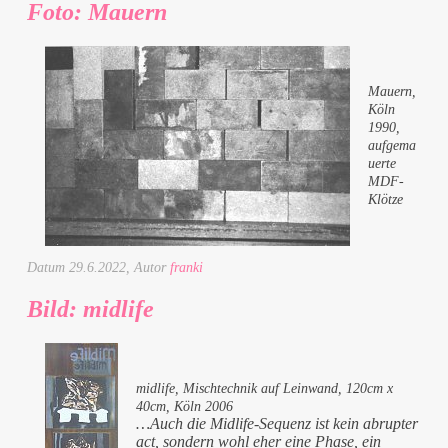
Foto: Mauern
Mauern,
Köln
1990,
aufgema
uerte
MDF-
Klötze
Datum
29.6.2022
, Autor
franki
Bild: midlife
midlife, Mischtechnik auf Leinwand, 120cm x
40cm, Köln 2006
…Auch die Midlife-Sequenz ist kein abrupter
act, sondern wohl eher eine Phase, ein