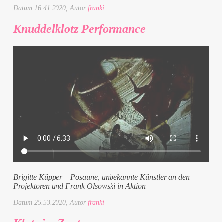
Datum
16.41.2020
, Autor
franki
Knuddelklotz Performance
Brigitte Küpper – Posaune, unbekannte Künstler an den
Projektoren und Frank Olsowski in Aktion
Datum
25.53.2020
, Autor
franki