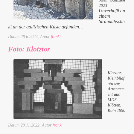
ötzen, Gallizien
2023
Unverhofft an
einem
Strandabschn
itt an der gallizischen Küste gefunden…
Datum
28.6.2024
, Autor
franki
Foto: Klotztor
Klotztor,
Kleinbildf
oto s/w,
Arrangem
ent aus
MDF-
Klötzen,
Köln 1990
Datum
29.11.2022
, Autor
franki