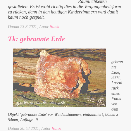
Räumlichkeiten
gestalteten. Es ist wohl richtig dies in die Vergangenheitsform
zu rücken, denn in den heutigen Kinderzimmern wird damit
kaum noch gespielt.
Datum
23.8.2021
, Autor
franki
Tk: gebrannte Erde
gebran
nte
Erde,
2004,
Laserd
ruck
eines
Fotos
von
dem
Objekt 'gebrannte Erde' vor Weidenstämmen, einlaminiert, 86mm x
54mm, Auflage: 9
Datum
20.48.2021
, Autor
franki