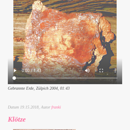
Gebrannte Erde, Zülpich 2004, 01:43
Datum
19.15.2018
, Autor
franki
Klötze