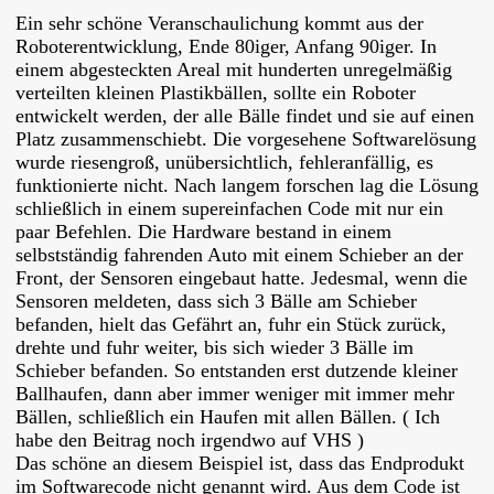
Ein sehr schöne Veranschaulichung kommt aus der
Roboterentwicklung, Ende 80iger, Anfang 90iger. In
einem abgesteckten Areal mit hunderten unregelmäßig
verteilten kleinen Plastikbällen, sollte ein Roboter
entwickelt werden, der alle Bälle findet und sie auf einen
Platz zusammenschiebt. Die vorgesehene Softwarelösung
wurde riesengroß, unübersichtlich, fehleranfällig, es
funktionierte nicht. Nach langem forschen lag die Lösung
schließlich in einem supereinfachen Code mit nur ein
paar Befehlen. Die Hardware bestand in einem
selbstständig fahrenden Auto mit einem Schieber an der
Front, der Sensoren eingebaut hatte. Jedesmal, wenn die
Sensoren meldeten, dass sich 3 Bälle am Schieber
befanden, hielt das Gefährt an, fuhr ein Stück zurück,
drehte und fuhr weiter, bis sich wieder 3 Bälle im
Schieber befanden. So entstanden erst dutzende kleiner
Ballhaufen, dann aber immer weniger mit immer mehr
Bällen, schließlich ein Haufen mit allen Bällen. ( Ich
habe den Beitrag noch irgendwo auf
VHS
)
Das schöne an diesem Beispiel ist, dass das Endprodukt
im Softwarecode nicht genannt wird. Aus dem Code ist