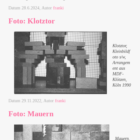
Datum
28.6.2024
, Autor
franki
Foto: Klotztor
Klotztor,
Kleinbildf
oto s/w,
Arrangem
ent aus
MDF-
Klötzen,
Köln 1990
Datum
29.11.2022
, Autor
franki
Foto: Mauern
Mauern,