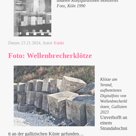
anderen Konfigurationen montiertes
Foto, Köln 1990
Datum
23.21.2024
, Autor
franki
Foto: Wellenbrecherklötze
Klötze am
Strand,
aufbereitetes
Digitalfoto von
Wellenbrecherkl
ötzen, Gallizien
2023
Unverhofft an
einem
Strandabschni
tt an der gallizischen Küste gefunden…