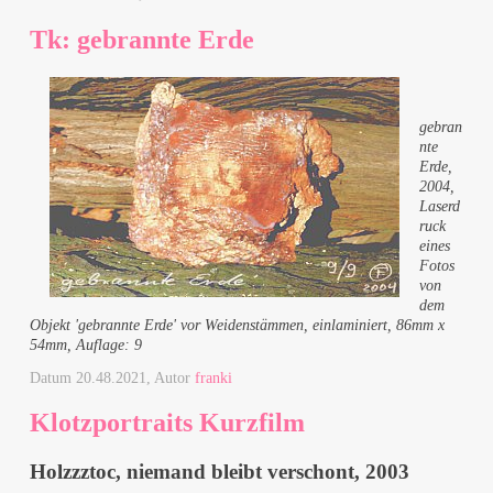
Tk: gebrannte Erde
gebran
nte
Erde,
2004,
Laserd
ruck
eines
Fotos
von
dem
Objekt 'gebrannte Erde' vor Weidenstämmen, einlaminiert, 86mm x
54mm, Auflage: 9
Datum
20.48.2021
, Autor
franki
Klotzportraits Kurzfilm
Holzzztoc, niemand bleibt verschont, 2003