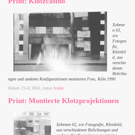
Print: Klotzcasino
Xebene
n 03,
s/w
Fotogra
fie,
Kleinbil
d, aus
verschie
denen
Belichtu
ngen und anderen Konfigurationen montiertes Foto, Köln 1990
Datum
23.42.2024
, Autor
franki
Print: Montierte Klotzprojektionen
Xebenen 02, s/w Fotografie, Kleinbild,
aus verschiedenen Belichtungen und