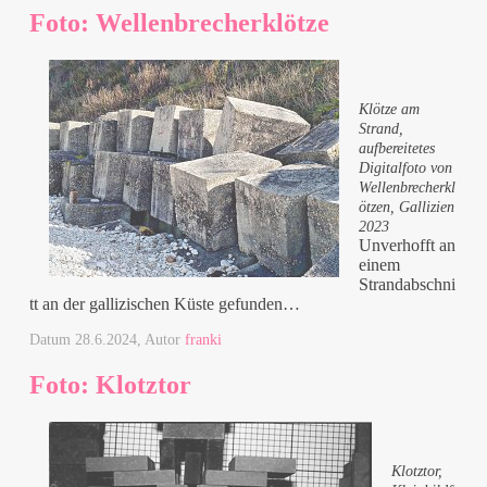
Foto: Wellenbrecherklötze
Klötze am
Strand,
aufbereitetes
Digitalfoto von
Wellenbrecherkl
ötzen, Gallizien
2023
Unverhofft an
einem
Strandabschni
tt an der gallizischen Küste gefunden…
Datum
28.6.2024
, Autor
franki
Foto: Klotztor
Klotztor,