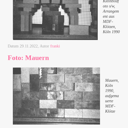
Kleinbildf
oto s/w,
Arrangem
ent aus
MDF-
Klötzen,
Köln 1990
Datum
29.11.2022
, Autor
franki
Foto: Mauern
Mauern,
Köln
1990,
aufgema
uerte
MDF-
Klötze