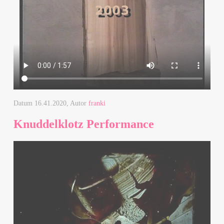
Datum
16.41.2020
, Autor
franki
Knuddelklotz Performance