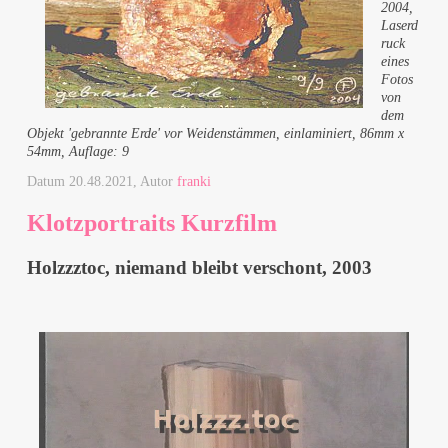
2004,
Laserd
ruck
eines
Fotos
von
dem
Objekt 'gebrannte Erde' vor Weidenstämmen, einlaminiert, 86mm x
54mm, Auflage: 9
Datum
20.48.2021
, Autor
franki
Klotzportraits Kurzfilm
Holzzztoc, niemand bleibt verschont, 2003