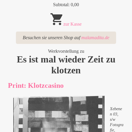
Subtotal: 0,00
zur Kasse
Besuchen sie unseren Shop auf
malamadita.de
Werkvorstellung zu
Es ist mal wieder Zeit zu
klotzen
Print: Klotzcasino
Xebene
n 03,
s/w
Fotogra
fie,