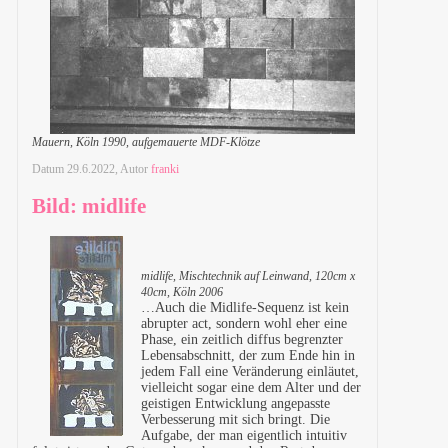
Mauern, Köln 1990, aufgemauerte MDF-Klötze
Datum
29.6.2022
, Autor
franki
Bild: midlife
midlife, Mischtechnik auf Leinwand, 120cm x
40cm, Köln 2006
…Auch die Midlife-Sequenz ist kein
abrupter act, sondern wohl eher eine
Phase, ein zeitlich diffus begrenzter
Lebensabschnitt, der zum Ende hin in
jedem Fall eine Veränderung einläutet,
vielleicht sogar eine dem Alter und der
geistigen Entwicklung angepasste
Verbesserung mit sich bringt. Die
Aufgabe, der man eigentlich intuitiv