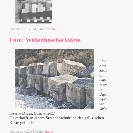
Datum
23.21.2024
, Autor
franki
Foto: Wellenbrecherklötze
Klötz
e am
Stran
d,
aufbe
reitet
es
Digit
alfoto
von
Welle
nbrecherklötzen, Gallizien 2023
Unverhofft an einem Strandabschnitt an der gallizischen
Küste gefunden…
Datum
28.6.2024
, Autor
franki