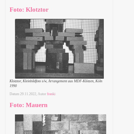
Foto: Klotztor
Klotztor, Kleinbildfoto s/w, Arrangement aus MDF-Klötzen, Köln
1990
Datum
29.11.2022
, Autor
franki
Foto: Mauern