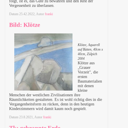
folgt, ist es, das Gute zu bewahren und den Rest der
Vergessenheit zu überlassen.
Datum
25.42.2022
, Autor
franki
Bild: Klötze
Klötze, Aquarell
auf Bütten, 40cm x
40cm, Zülpich
2004
Klötze aus
„Grauer
Vorzeit“, die
ersten
Baumaterialien
mit denen
kleine
Menschen der westlichen Zivilisationen ihre
Räumlichkeiten gestalteten. Es ist wohl richtig dies in die
Vergangenheitsform zu rücken, denn in den heutigen
Kinderzimmern wird damit kaum noch gespielt.
Datum
23.8.2021
, Autor
franki
Tk: gebrannte Erde