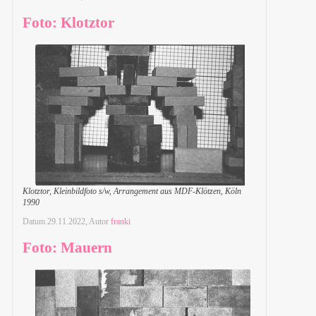
Foto: Klotztor
Klotztor, Kleinbildfoto s/w, Arrangement aus MDF-Klötzen, Köln
1990
Datum
29.11.2022
, Autor
franki
Foto: Mauern