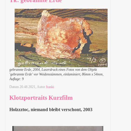
gebrannte Erde, 2004, Laserdruck eines Fotos von dem Objekt
'gebrannte Erde' vor Weidenstämmen, einlaminiert, 86mm x 54mm,
Auflage: 9
Datum
20.48.2021
, Autor
franki
Klotzportraits Kurzfilm
Holzzztoc, niemand bleibt verschont, 2003