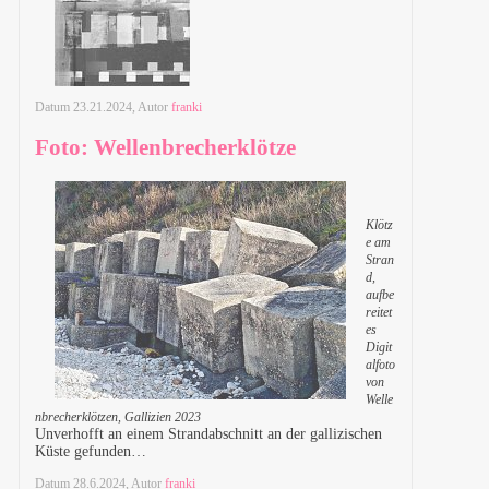
Datum
23.21.2024
, Autor
franki
Foto: Wellenbrecherklötze
Klötz
e am
Stran
d,
aufbe
reitet
es
Digit
alfoto
von
Welle
nbrecherklötzen, Gallizien 2023
Unverhofft an einem Strandabschnitt an der gallizischen
Küste gefunden…
Datum
28.6.2024
, Autor
franki