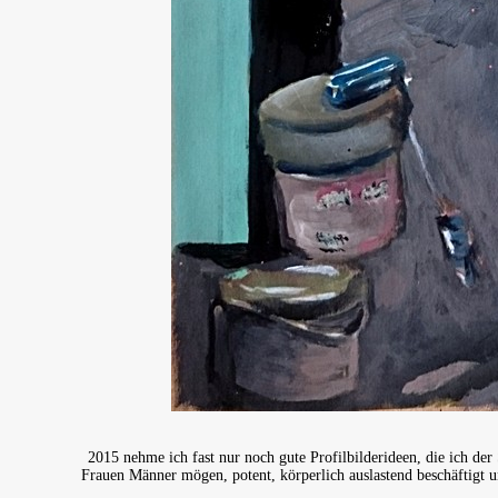
2015 nehme ich fast nur noch gute Profilbilderideen, die ich der 
Frauen Männer mögen, potent, körperlich auslastend beschäftigt u