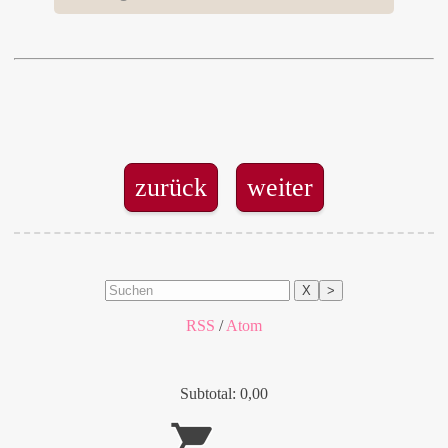
zurück
weiter
X
>
RSS
/
Atom
Subtotal: 0,00