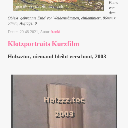
Fotos
von
dem
Objekt 'gebrannte Erde' vor Weidenstämmen, einlaminiert, 86mm x
54mm, Auflage: 9
Datum
20.48.2021
, Autor
franki
Klotzportraits Kurzfilm
Holzzztoc, niemand bleibt verschont, 2003