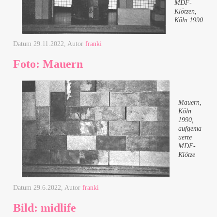
MDF-
Klötzen,
Köln 1990
Datum
29.11.2022
, Autor
franki
Foto: Mauern
Mauern,
Köln
1990,
aufgema
uerte
MDF-
Klötze
Datum
29.6.2022
, Autor
franki
Bild: midlife