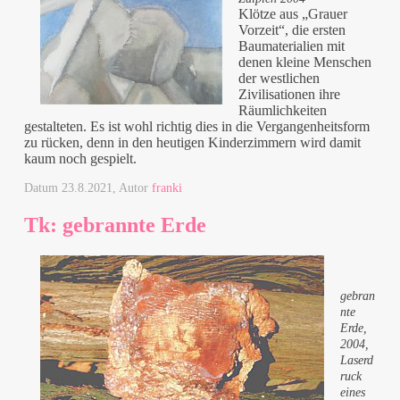
Klötze aus „Grauer
Vorzeit“, die ersten
Baumaterialien mit
denen kleine Menschen
der westlichen
Zivilisationen ihre
Räumlichkeiten
gestalteten. Es ist wohl richtig dies in die Vergangenheitsform
zu rücken, denn in den heutigen Kinderzimmern wird damit
kaum noch gespielt.
Datum
23.8.2021
, Autor
franki
Tk: gebrannte Erde
gebran
nte
Erde,
2004,
Laserd
ruck
eines