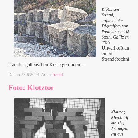
Klötze am
Strand,
aufbereitetes
Digitalfoto von
Wellenbrecherkl
ötzen, Gallizien
2023
Unverhofft an
einem
Strandabschni
tt an der gallizischen Küste gefunden…
Datum
28.6.2024
, Autor
franki
Foto: Klotztor
Klotztor,
Kleinbildf
oto s/w,
Arrangem
ent aus