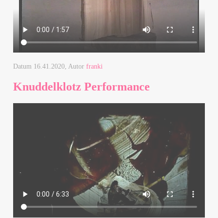
Datum
16.41.2020
, Autor
franki
Knuddelklotz Performance