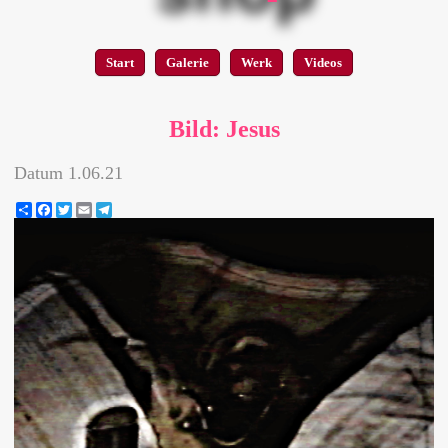
Start
Galerie
Werk
Videos
Bild: Jesus
Datum
1.06.21
Share
Facebook
Twitter
Email
Telegram