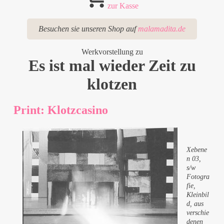
zur Kasse
Besuchen sie unseren Shop auf
malamadita.de
Werkvorstellung zu
Es ist mal wieder Zeit zu
klotzen
Print: Klotzcasino
Xebene
n 03,
s/w
Fotogra
fie,
Kleinbil
d, aus
verschie
denen