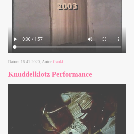
Datum
16.41.2020
, Autor
franki
Knuddelklotz Performance