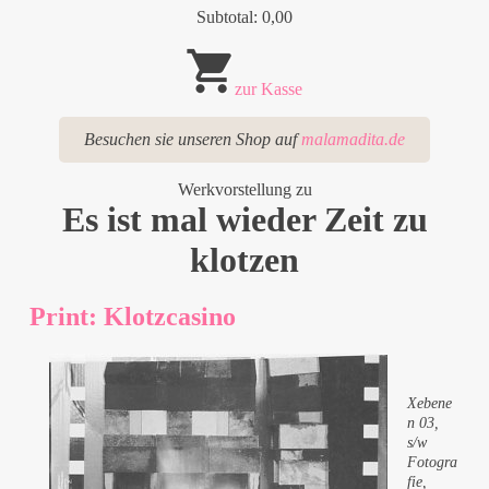
Subtotal: 0,00
zur Kasse
Besuchen sie unseren Shop auf
malamadita.de
Werkvorstellung zu
Es ist mal wieder Zeit zu
klotzen
Print: Klotzcasino
Xebene
n 03,
s/w
Fotogra
fie,