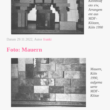
Kleinbildf
oto s/w,
Arrangem
ent aus
MDF-
Klötzen,
Köln 1990
Datum
29.11.2022
, Autor
franki
Foto: Mauern
Mauern,
Köln
1990,
aufgema
uerte
MDF-
Klötze