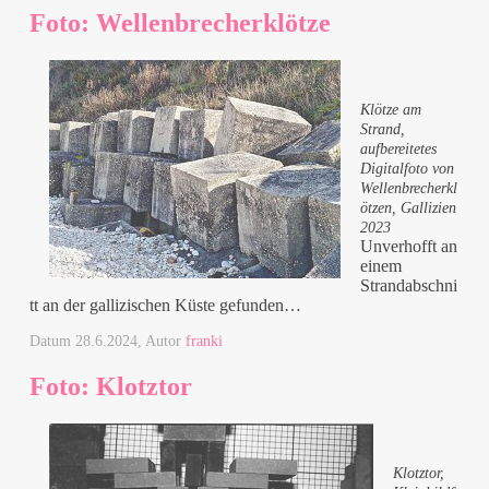
Foto: Wellenbrecherklötze
Klötze am
Strand,
aufbereitetes
Digitalfoto von
Wellenbrecherkl
ötzen, Gallizien
2023
Unverhofft an
einem
Strandabschni
tt an der gallizischen Küste gefunden…
Datum
28.6.2024
, Autor
franki
Foto: Klotztor
Klotztor,