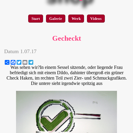
Start
Galerie
Werk
Videos
Gecheckt
Datum
1.07.17
Share
Facebook
Twitter
Email
Telegram
Was sehen wir?In einem Sessel sitzende, oder liegende Frau
befriedigt sich mit einem Dildo, dahinter übergroß ein grüner
Check Haken, im rechten Teil zwei Zier- und Schmuckgrafiken.
Die untere sieht irgendwie spritzig aus