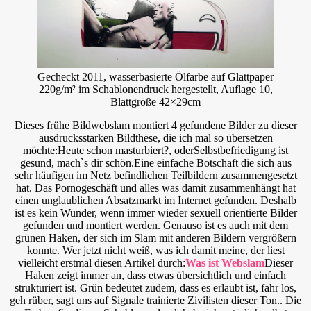
Gecheckt 2011, wasserbasierte Ölfarbe auf Glattpaper
220g/m² im Schablonendruck hergestellt, Auflage 10,
Blattgröße 42×29cm
Dieses frühe Bildwebslam montiert 4 gefundene Bilder zu dieser
ausdrucksstarken Bildthese, die ich mal so übersetzen
möchte:Heute schon masturbiert?, oderSelbstbefriedigung ist
gesund, mach`s dir schön.Eine einfache Botschaft die sich aus
sehr häufigen im Netz befindlichen Teilbildern zusammengesetzt
hat. Das Pornogeschäft und alles was damit zusammenhängt hat
einen unglaublichen Absatzmarkt im Internet gefunden. Deshalb
ist es kein Wunder, wenn immer wieder sexuell orientierte Bilder
gefunden und montiert werden. Genauso ist es auch mit dem
grünen Haken, der sich im Slam mit anderen Bildern vergrößern
konnte. Wer jetzt nicht weiß, was ich damit meine, der liest
vielleicht erstmal diesen Artikel durch:
Was ist Webslam
Dieser
Haken zeigt immer an, dass etwas übersichtlich und einfach
strukturiert ist. Grün bedeutet zudem, dass es erlaubt ist, fahr los,
geh rüber, sagt uns auf Signale trainierte Zivilisten dieser Ton.. Die