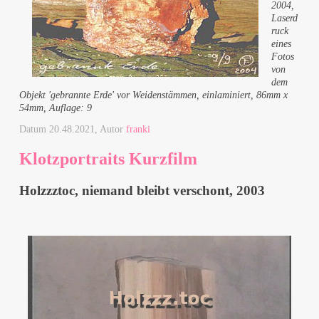
2004,
Laserd
ruck
eines
Fotos
von
dem
Objekt 'gebrannte Erde' vor Weidenstämmen, einlaminiert, 86mm x
54mm, Auflage: 9
Datum
20.48.2021
, Autor
franki
Klotzportraits Kurzfilm
Holzzztoc, niemand bleibt verschont, 2003