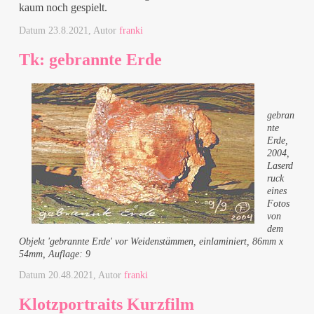
kaum noch gespielt.
Datum
23.8.2021
, Autor
franki
Tk: gebrannte Erde
gebran
nte
Erde,
2004,
Laserd
ruck
eines
Fotos
von
dem
Objekt 'gebrannte Erde' vor Weidenstämmen, einlaminiert, 86mm x
54mm, Auflage: 9
Datum
20.48.2021
, Autor
franki
Klotzportraits Kurzfilm