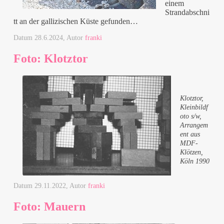
einem
Strandabschni
tt an der gallizischen Küste gefunden…
Datum
28.6.2024
, Autor
franki
Foto: Klotztor
Klotztor,
Kleinbildf
oto s/w,
Arrangem
ent aus
MDF-
Klötzen,
Köln 1990
Datum
29.11.2022
, Autor
franki
Foto: Mauern