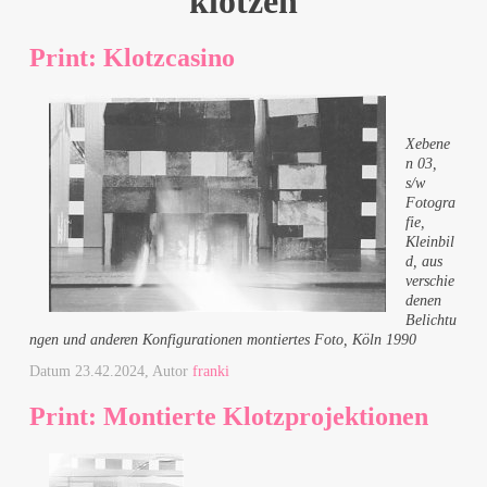
klotzen
Print: Klotzcasino
Xebene
n 03,
s/w
Fotogra
fie,
Kleinbil
d, aus
verschie
denen
Belichtu
ngen und anderen Konfigurationen montiertes Foto, Köln 1990
Datum
23.42.2024
, Autor
franki
Print: Montierte Klotzprojektionen