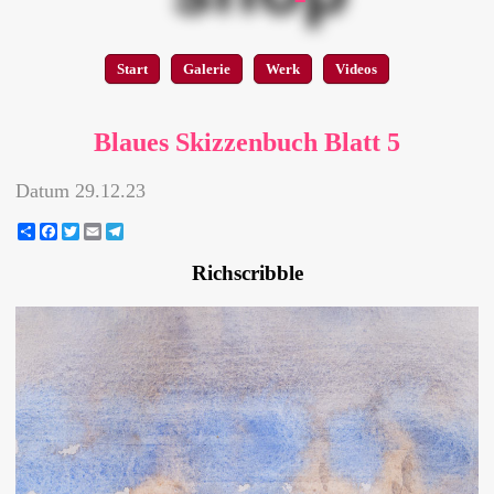
Start
Galerie
Werk
Videos
Blaues Skizzenbuch Blatt 5
Datum
29.12.23
Share
Facebook
Twitter
Email
Telegram
Richscribble