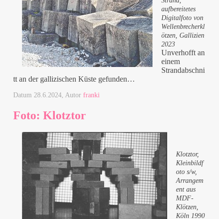
Strand,
aufbereitetes
Digitalfoto von
Wellenbrecherkl
ötzen, Gallizien
2023
Unverhofft an
einem
Strandabschni
tt an der gallizischen Küste gefunden…
Datum
28.6.2024
, Autor
franki
Foto: Klotztor
Klotztor,
Kleinbildf
oto s/w,
Arrangem
ent aus
MDF-
Klötzen,
Köln 1990