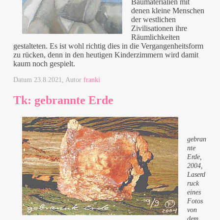
Baumaterialien mit
denen kleine Menschen
der westlichen
Zivilisationen ihre
Räumlichkeiten
gestalteten. Es ist wohl richtig dies in die Vergangenheitsform
zu rücken, denn in den heutigen Kinderzimmern wird damit
kaum noch gespielt.
Datum
23.8.2021
, Autor
franki
Tk: gebrannte Erde
gebran
nte
Erde,
2004,
Laserd
ruck
eines
Fotos
von
dem