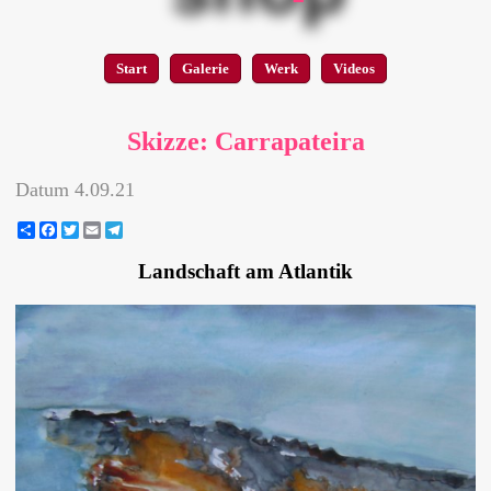
Start
Galerie
Werk
Videos
Skizze: Carrapateira
Datum
4.09.21
Share
Facebook
Twitter
Email
Telegram
Landschaft am Atlantik