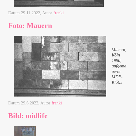
Datum
29.11.2022
, Autor
franki
Foto: Mauern
Mauern,
Köln
1990,
aufgema
uerte
MDF-
Klötze
Datum
29.6.2022
, Autor
franki
Bild: midlife