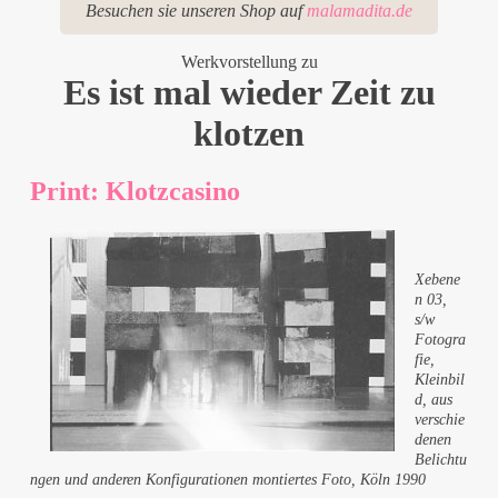
Besuchen sie unseren Shop auf
malamadita.de
Werkvorstellung zu
Es ist mal wieder Zeit zu
klotzen
Print: Klotzcasino
Xebene
n 03,
s/w
Fotogra
fie,
Kleinbil
d, aus
verschie
denen
Belichtu
ngen und anderen Konfigurationen montiertes Foto, Köln 1990