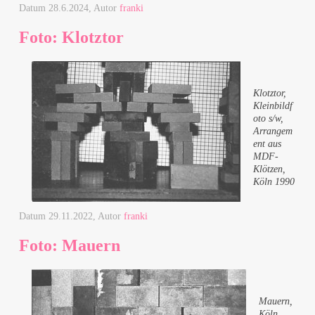
Datum
28.6.2024
, Autor
franki
Foto: Klotztor
Klotztor,
Kleinbildf
oto s/w,
Arrangem
ent aus
MDF-
Klötzen,
Köln 1990
Datum
29.11.2022
, Autor
franki
Foto: Mauern
Mauern,
Köln