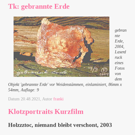
Tk: gebrannte Erde
gebran
nte
Erde,
2004,
Laserd
ruck
eines
Fotos
von
dem
Objekt 'gebrannte Erde' vor Weidenstämmen, einlaminiert, 86mm x
54mm, Auflage: 9
Datum
20.48.2021
, Autor
franki
Klotzportraits Kurzfilm
Holzzztoc, niemand bleibt verschont, 2003