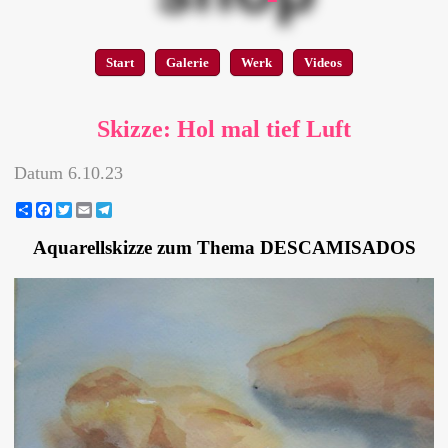
Start
Galerie
Werk
Videos
Skizze: Hol mal tief Luft
Datum
6.10.23
Share
Facebook
Twitter
Email
Telegram
Aquarellskizze zum Thema
DESCAMISADOS