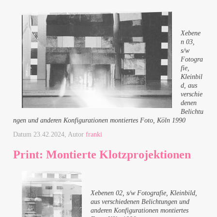
Xebene
n 03,
s/w
Fotogra
fie,
Kleinbil
d, aus
verschie
denen
Belichtu
ngen und anderen Konfigurationen montiertes Foto, Köln 1990
Datum
23.42.2024
, Autor
franki
Print: Montierte Klotzprojektionen
Xebenen 02, s/w Fotografie, Kleinbild,
aus verschiedenen Belichtungen und
anderen Konfigurationen montiertes