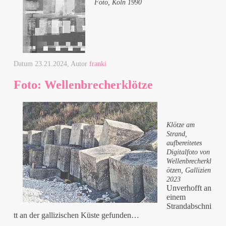
Foto, Köln 1990
Datum
23.21.2024
, Autor
franki
Foto: Wellenbrecherklötze
Klötze am
Strand,
aufbereitetes
Digitalfoto von
Wellenbrecherkl
ötzen, Gallizien
2023
Unverhofft an
einem
Strandabschni
tt an der gallizischen Küste gefunden…