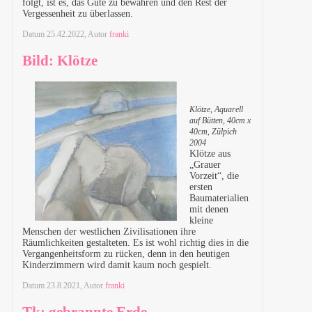
folgt, ist es, das Gute zu bewahren und den Rest der
Vergessenheit zu überlassen.
Datum
25.42.2022
, Autor
franki
Bild: Klötze
Klötze, Aquarell
auf Bütten, 40cm x
40cm, Zülpich
2004
Klötze aus
„Grauer
Vorzeit“, die
ersten
Baumaterialien
mit denen
kleine
Menschen der westlichen Zivilisationen ihre
Räumlichkeiten gestalteten. Es ist wohl richtig dies in die
Vergangenheitsform zu rücken, denn in den heutigen
Kinderzimmern wird damit kaum noch gespielt.
Datum
23.8.2021
, Autor
franki
Tk: gebrannte Erde