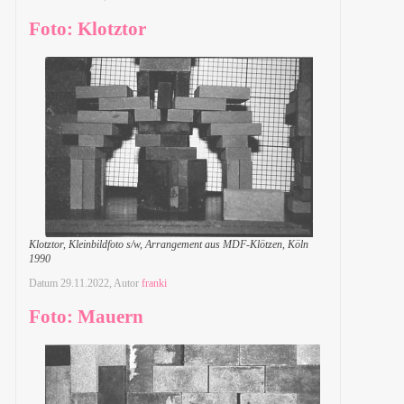
Foto: Klotztor
Klotztor, Kleinbildfoto s/w, Arrangement aus MDF-Klötzen, Köln
1990
Datum
29.11.2022
, Autor
franki
Foto: Mauern