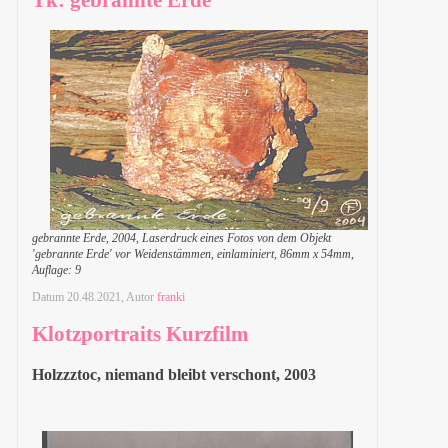
gebrannte Erde, 2004, Laserdruck eines Fotos von dem Objekt
'gebrannte Erde' vor Weidenstämmen, einlaminiert, 86mm x 54mm,
Auflage: 9
Datum
20.48.2021
, Autor
franki
Klotzportraits Kurzfilm
Holzzztoc, niemand bleibt verschont, 2003