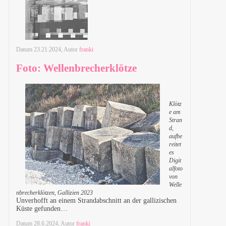
Datum
23.21.2024
, Autor
franki
Foto: Wellenbrecherklötze
Klötz
e am
Stran
d,
aufbe
reitet
es
Digit
alfoto
von
Welle
nbrecherklötzen, Gallizien 2023
Unverhofft an einem Strandabschnitt an der gallizischen
Küste gefunden…
Datum
28.6.2024
, Autor
franki