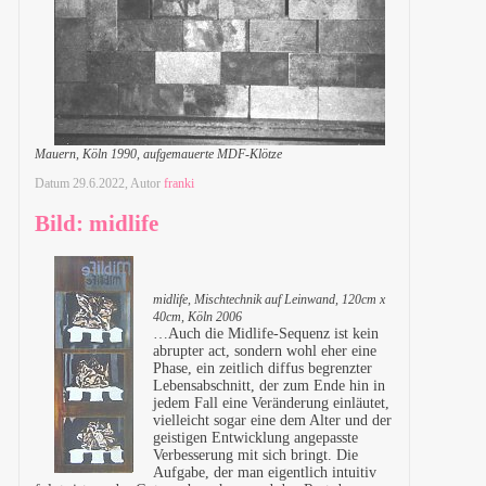
Mauern, Köln 1990, aufgemauerte MDF-Klötze
Datum
29.6.2022
, Autor
franki
Bild: midlife
midlife, Mischtechnik auf Leinwand, 120cm x
40cm, Köln 2006
…Auch die Midlife-Sequenz ist kein
abrupter act, sondern wohl eher eine
Phase, ein zeitlich diffus begrenzter
Lebensabschnitt, der zum Ende hin in
jedem Fall eine Veränderung einläutet,
vielleicht sogar eine dem Alter und der
geistigen Entwicklung angepasste
Verbesserung mit sich bringt. Die
Aufgabe, der man eigentlich intuitiv