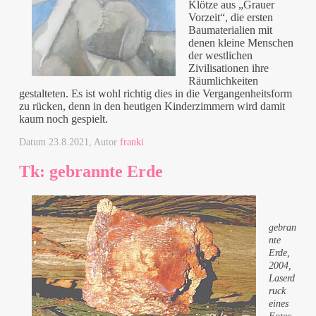
Klötze aus „Grauer
Vorzeit“, die ersten
Baumaterialien mit
denen kleine Menschen
der westlichen
Zivilisationen ihre
Räumlichkeiten
gestalteten. Es ist wohl richtig dies in die Vergangenheitsform
zu rücken, denn in den heutigen Kinderzimmern wird damit
kaum noch gespielt.
Datum
23.8.2021
, Autor
franki
Tk: gebrannte Erde
gebran
nte
Erde,
2004,
Laserd
ruck
eines