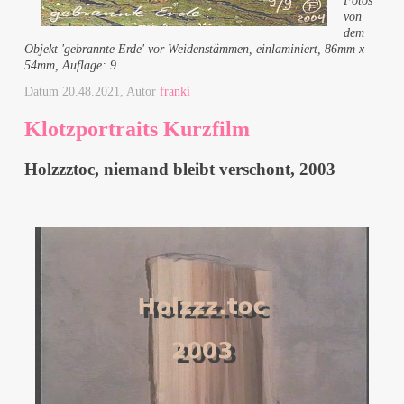
Fotos
von
dem
Objekt 'gebrannte Erde' vor Weidenstämmen, einlaminiert, 86mm x
54mm, Auflage: 9
Datum
20.48.2021
, Autor
franki
Klotzportraits Kurzfilm
Holzzztoc, niemand bleibt verschont, 2003