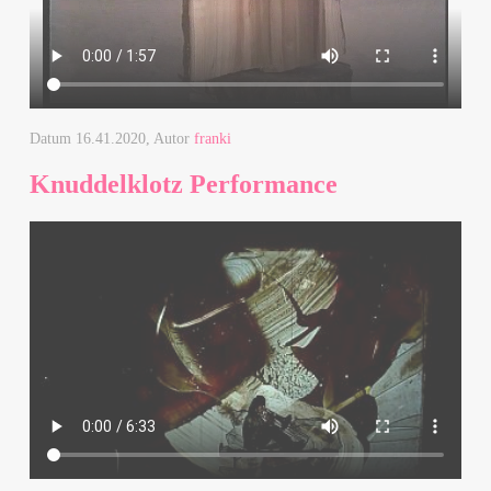
Datum
16.41.2020
, Autor
franki
Knuddelklotz Performance