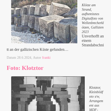
Klötze am
Strand,
aufbereitetes
Digitalfoto von
Wellenbrecherkl
ötzen, Gallizien
2023
Unverhofft an
einem
Strandabschni
tt an der gallizischen Küste gefunden…
Datum
28.6.2024
, Autor
franki
Foto: Klotztor
Klotztor,
Kleinbildf
oto s/w,
Arrangem
ent aus
MDF-