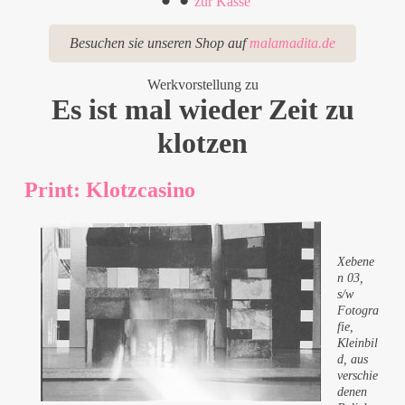
zur Kasse
Besuchen sie unseren Shop auf
malamadita.de
Werkvorstellung zu
Es ist mal wieder Zeit zu
klotzen
Print: Klotzcasino
Xebene
n 03,
s/w
Fotogra
fie,
Kleinbil
d, aus
verschie
denen