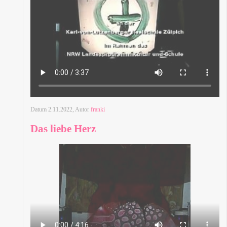
Datum
2.11.2022
, Autor
franki
Das liebe Herz