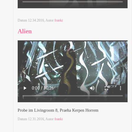
Datum
12.34.2016
, Autor
franki
Alien
Probe im Livingroom 8, Praeha Kerpen Horrem
Datum
12.31.2016
, Autor
franki