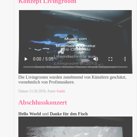
Konzept Livingroom
Die Livingrooms wurden zunehmend von Künstlern geschätzt,
vornehmlich von Profimusikern.
Datum
13.20.2018
, Autor
franki
Abschlusskonzert
Hello World
und
Danke für den Fisch