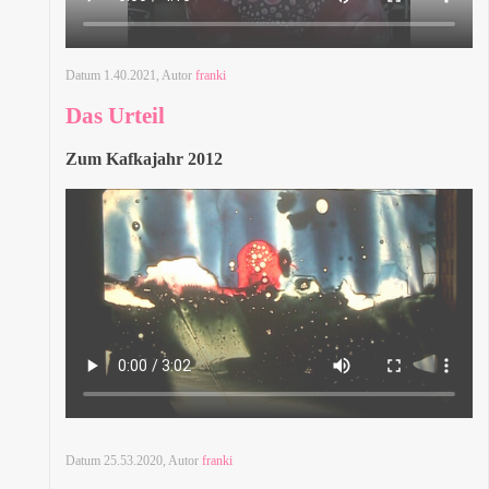
Datum
1.40.2021
, Autor
franki
Das Urteil
Zum Kafkajahr 2012
Datum
25.53.2020
, Autor
franki