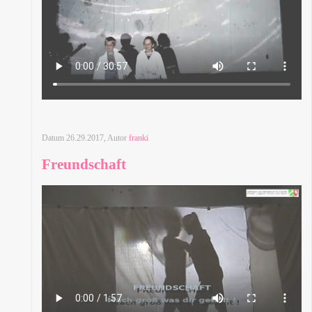
Datum
26.29.2017
, Autor
franki
Freundschaft