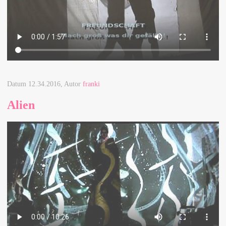
Datum
12.34.2016
, Autor
franki
Alien