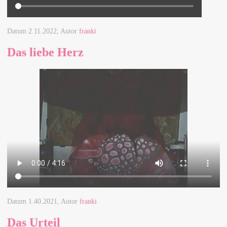
Datum
2.11.2022
, Autor
franki
Das liebe Herz
Datum
1.40.2021
, Autor
franki
Das Urteil