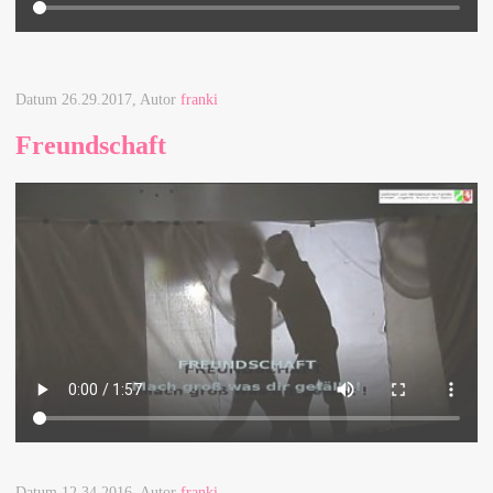
Datum
26.29.2017
, Autor
franki
Freundschaft
Datum
12.34.2016
, Autor
franki