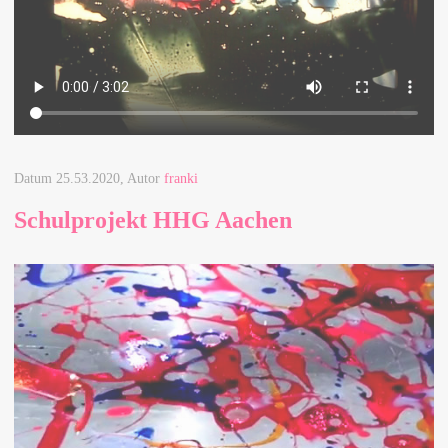
Datum
25.53.2020
, Autor
franki
Schulprojekt HHG Aachen