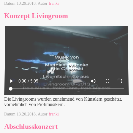
Datum
10.29.2018
, Autor
franki
Konzept Livingroom
Die Livingrooms wurden zunehmend von Künstlern geschätzt,
vornehmlich von Profimusikern.
Datum
13.20.2018
, Autor
franki
Abschlusskonzert