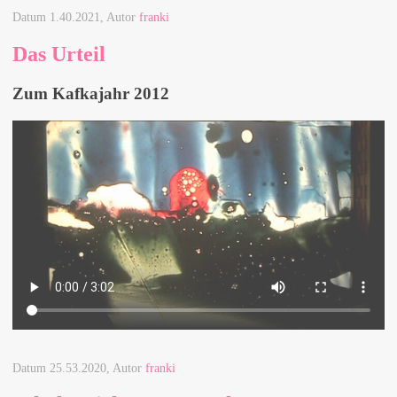
Datum
1.40.2021
, Autor
franki
Das Urteil
Zum Kafkajahr 2012
Datum
25.53.2020
, Autor
franki