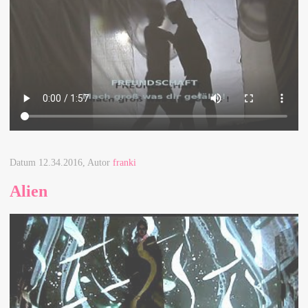
Datum
12.34.2016
, Autor
franki
Alien