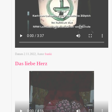
Datum
2.11.2022
, Autor
franki
Das liebe Herz