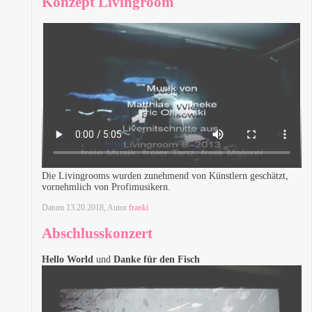
Konzept Livingroom
Die Livingrooms wurden zunehmend von Künstlern geschätzt,
vornehmlich von Profimusikern.
Datum
13.20.2018
, Autor
franki
Abschlusskonzert
Hello World
und
Danke für den Fisch