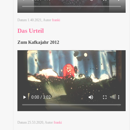
Datum
1.40.2021
, Autor
franki
Das Urteil
Zum Kafkajahr 2012
Datum
25.53.2020
, Autor
franki