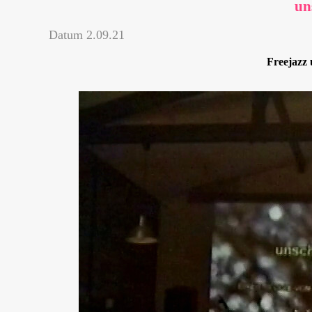
un
Datum
2.09.21
Freejazz 