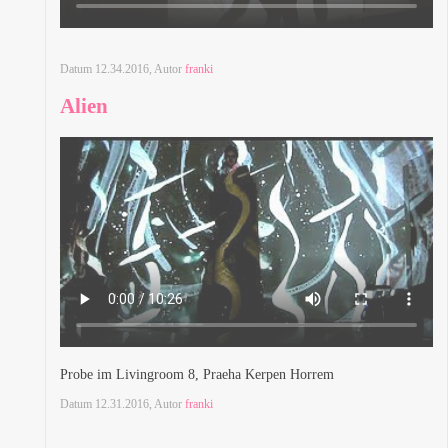
Datum
12.34.2016
, Autor
franki
Alien
Probe im Livingroom 8, Praeha Kerpen Horrem
Datum
12.31.2016
, Autor
franki