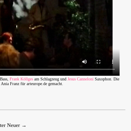
Bass,
Frank Köllges
am Schlagzeug und
Jesus Canneloni
Saxophon. Die
Ania Franz für arteurope.de gemacht.
ter
Neuer →