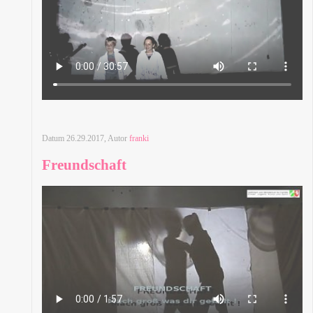
Datum
26.29.2017
, Autor
franki
Freundschaft