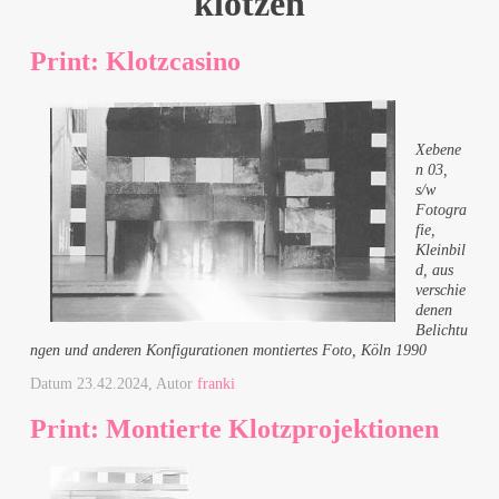
klotzen
Print: Klotzcasino
Xebene
n 03,
s/w
Fotogra
fie,
Kleinbil
d, aus
verschie
denen
Belichtu
ngen und anderen Konfigurationen montiertes Foto, Köln 1990
Datum
23.42.2024
, Autor
franki
Print: Montierte Klotzprojektionen