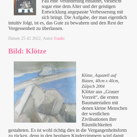
Fall eine Veränderung einläutet, vielleicht
sogar eine dem Alter und der geistigen
Entwicklung angepasste Verbesserung mit
sich bringt. Die Aufgabe, der man eigentlich
intuitiv folgt, ist es, das Gute zu bewahren und den Rest der
Vergessenheit zu überlassen.
Datum
25.42.2022
, Autor
franki
Bild: Klötze
Klötze, Aquarell auf
Bütten, 40cm x 40cm,
Zülpich 2004
Klötze aus „Grauer
Vorzeit“, die ersten
Baumaterialien mit
denen kleine Menschen
der westlichen
Zivilisationen ihre
Räumlichkeiten
gestalteten. Es ist wohl richtig dies in die Vergangenheitsform
zu rücken, denn in den heutigen Kinderzimmern wird damit