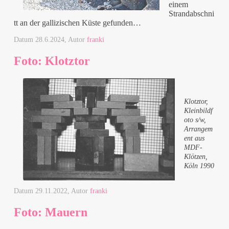
einem
Strandabschni
tt an der gallizischen Küste gefunden…
Datum
28.6.2024
, Autor
franki
Foto: Klotztor
Klotztor,
Kleinbildf
oto s/w,
Arrangem
ent aus
MDF-
Klötzen,
Köln 1990
Datum
29.11.2022
, Autor
franki
Foto: Mauern