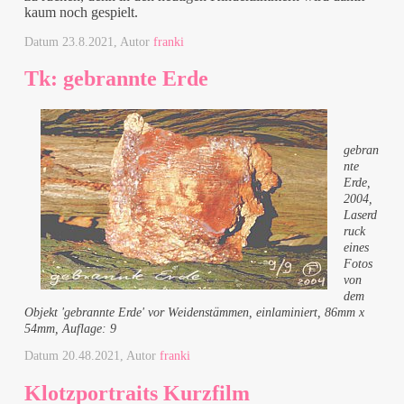
kaum noch gespielt.
Datum
23.8.2021
, Autor
franki
Tk: gebrannte Erde
gebran
nte
Erde,
2004,
Laserd
ruck
eines
Fotos
von
dem
Objekt 'gebrannte Erde' vor Weidenstämmen, einlaminiert, 86mm x
54mm, Auflage: 9
Datum
20.48.2021
, Autor
franki
Klotzportraits Kurzfilm