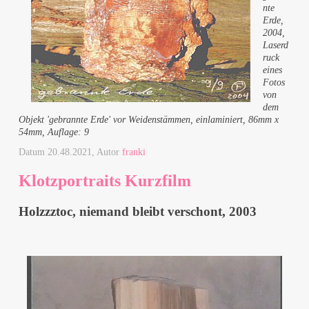
nte
Erde,
2004,
Laserd
ruck
eines
Fotos
von
dem
Objekt 'gebrannte Erde' vor Weidenstämmen, einlaminiert, 86mm x
54mm, Auflage: 9
Datum
20.48.2021
, Autor
franki
Klotzportraits Kurzfilm
Holzzztoc, niemand bleibt verschont, 2003