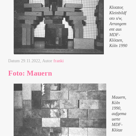
Klotztor,
Kleinbildf
oto s/w,
Arrangem
ent aus
MDF-
Klötzen,
Köln 1990
Datum
29.11.2022
, Autor
franki
Foto: Mauern
Mauern,
Köln
1990,
aufgema
uerte
MDF-
Klötze