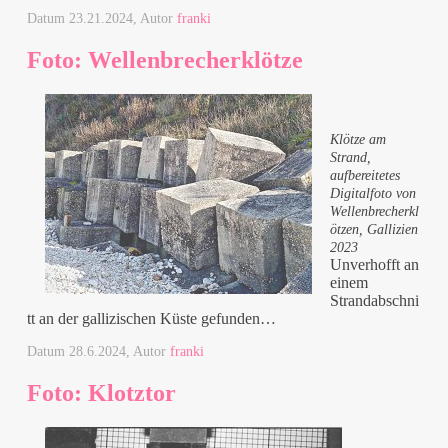
Datum
23.21.2024
, Autor
franki
Foto: Wellenbrecherklötze
Klötze am
Strand,
aufbereitetes
Digitalfoto von
Wellenbrecherkl
ötzen, Gallizien
2023
Unverhofft an
einem
Strandabschni
tt an der gallizischen Küste gefunden…
Datum
28.6.2024
, Autor
franki
Foto: Klotztor