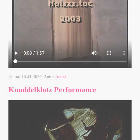
Datum
16.41.2020
, Autor
franki
Knuddelklotz Performance