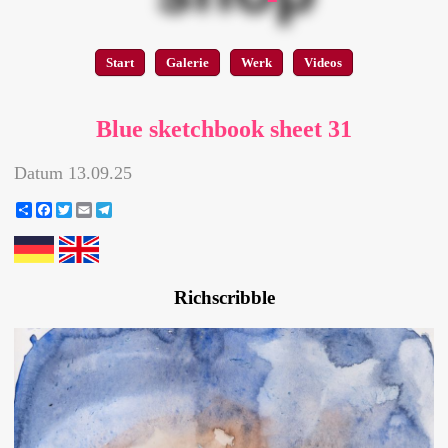
Start
Galerie
Werk
Videos
Blue sketchbook sheet 31
Datum
13.09.25
Share
Facebook
Twitter
Email
Telegram
Richscribble