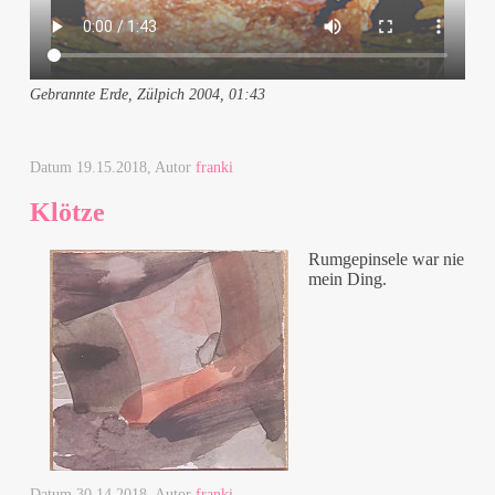
Gebrannte Erde, Zülpich 2004, 01:43
Datum
19.15.2018
, Autor
franki
Klötze
Rumgepinsele war nie
mein Ding.
Datum
30.14.2018
, Autor
franki