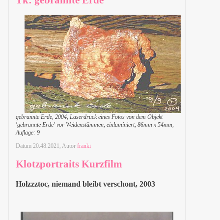
gebrannte Erde, 2004, Laserdruck eines Fotos von dem Objekt
'gebrannte Erde' vor Weidenstämmen, einlaminiert, 86mm x 54mm,
Auflage: 9
Datum
20.48.2021
, Autor
franki
Klotzportraits Kurzfilm
Holzzztoc, niemand bleibt verschont, 2003