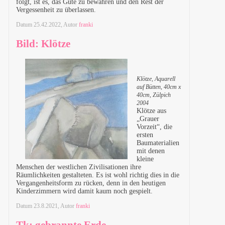
folgt, ist es, das Gute zu bewahren und den Rest der
Vergessenheit zu überlassen.
Datum
25.42.2022
, Autor
franki
Bild: Klötze
Klötze, Aquarell
auf Bütten, 40cm x
40cm, Zülpich
2004
Klötze aus
„Grauer
Vorzeit“, die
ersten
Baumaterialien
mit denen
kleine
Menschen der westlichen Zivilisationen ihre
Räumlichkeiten gestalteten. Es ist wohl richtig dies in die
Vergangenheitsform zu rücken, denn in den heutigen
Kinderzimmern wird damit kaum noch gespielt.
Datum
23.8.2021
, Autor
franki
Tk: gebrannte Erde