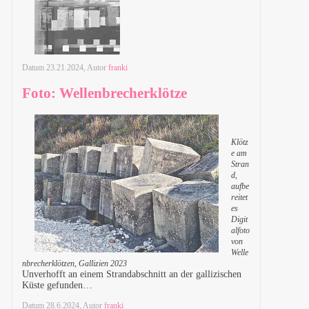
Datum
23.21.2024
, Autor
franki
Foto: Wellenbrecherklötze
Klötz
e am
Stran
d,
aufbe
reitet
es
Digit
alfoto
von
Welle
nbrecherklötzen, Gallizien 2023
Unverhofft an einem Strandabschnitt an der gallizischen
Küste gefunden…
Datum
28.6.2024
, Autor
franki