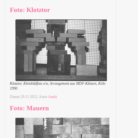
Foto: Klotztor
Klotztor, Kleinbildfoto s/w, Arrangement aus MDF-Klötzen, Köln
1990
Datum
29.11.2022
, Autor
franki
Foto: Mauern