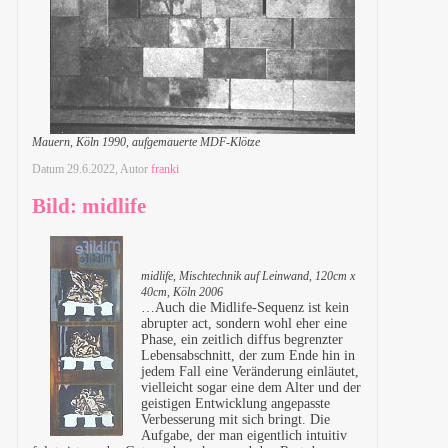
Mauern, Köln 1990, aufgemauerte MDF-Klötze
Datum
29.6.2022
, Autor
franki
Bild: midlife
midlife, Mischtechnik auf Leinwand, 120cm x
40cm, Köln 2006
…Auch die Midlife-Sequenz ist kein
abrupter act, sondern wohl eher eine
Phase, ein zeitlich diffus begrenzter
Lebensabschnitt, der zum Ende hin in
jedem Fall eine Veränderung einläutet,
vielleicht sogar eine dem Alter und der
geistigen Entwicklung angepasste
Verbesserung mit sich bringt. Die
Aufgabe, der man eigentlich intuitiv