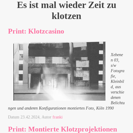
Es ist mal wieder Zeit zu
klotzen
Print: Klotzcasino
Xebene
n 03,
s/w
Fotogra
fie,
Kleinbil
d, aus
verschie
denen
Belichtu
ngen und anderen Konfigurationen montiertes Foto, Köln 1990
Datum
23.42.2024
, Autor
franki
Print: Montierte Klotzprojektionen