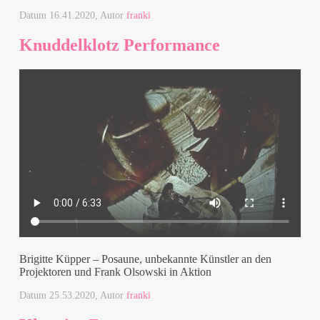
Datum
16.41.2020
, Autor
franki
Knuddelklotz Performance
Brigitte Küpper – Posaune, unbekannte Künstler an den
Projektoren und Frank Olsowski in Aktion
Datum
25.53.2020
, Autor
franki