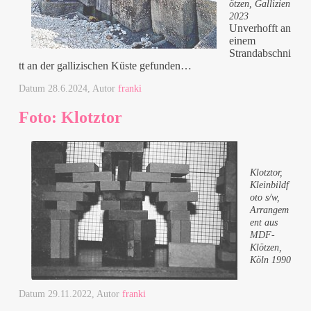
ötzen, Gallizien
2023
Unverhofft an
einem
Strandabschni
tt an der gallizischen Küste gefunden…
Datum
28.6.2024
, Autor
franki
Foto: Klotztor
Klotztor,
Kleinbildf
oto s/w,
Arrangem
ent aus
MDF-
Klötzen,
Köln 1990
Datum
29.11.2022
, Autor
franki