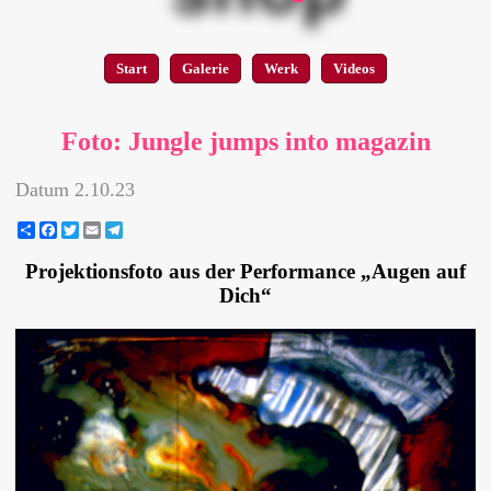
Start
Galerie
Werk
Videos
Foto: Jungle jumps into magazin
Datum
2.10.23
Share
Facebook
Twitter
Email
Telegram
Projektionsfoto aus der Performance „Augen auf
Dich“