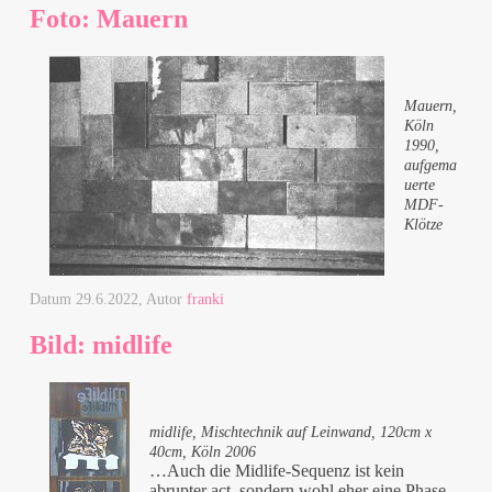
Foto: Mauern
Mauern,
Köln
1990,
aufgema
uerte
MDF-
Klötze
Datum
29.6.2022
, Autor
franki
Bild: midlife
midlife, Mischtechnik auf Leinwand, 120cm x
40cm, Köln 2006
…Auch die Midlife-Sequenz ist kein
abrupter act, sondern wohl eher eine Phase,