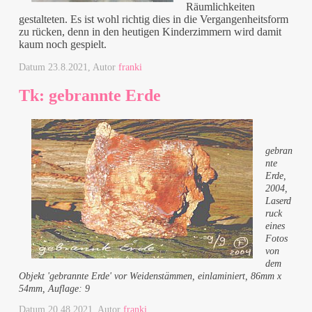
Räumlichkeiten
gestalteten. Es ist wohl richtig dies in die Vergangenheitsform
zu rücken, denn in den heutigen Kinderzimmern wird damit
kaum noch gespielt.
Datum
23.8.2021
, Autor
franki
Tk: gebrannte Erde
gebran
nte
Erde,
2004,
Laserd
ruck
eines
Fotos
von
dem
Objekt 'gebrannte Erde' vor Weidenstämmen, einlaminiert, 86mm x
54mm, Auflage: 9
Datum
20.48.2021
, Autor
franki