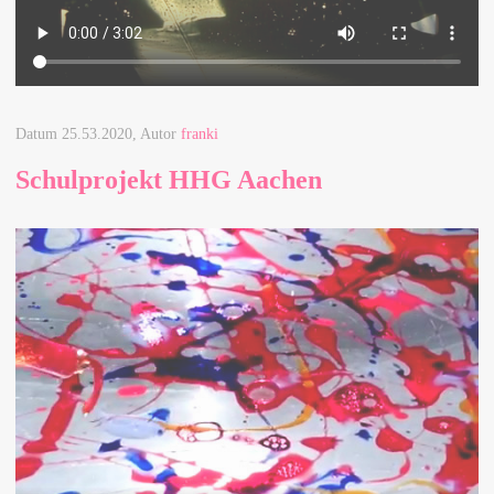
Datum
25.53.2020
, Autor
franki
Schulprojekt HHG Aachen