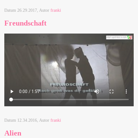
Datum
26.29.2017
, Autor
franki
Freundschaft
Datum
12.34.2016
, Autor
franki
Alien