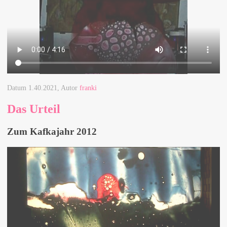
Datum
1.40.2021
, Autor
franki
Das Urteil
Zum Kafkajahr 2012