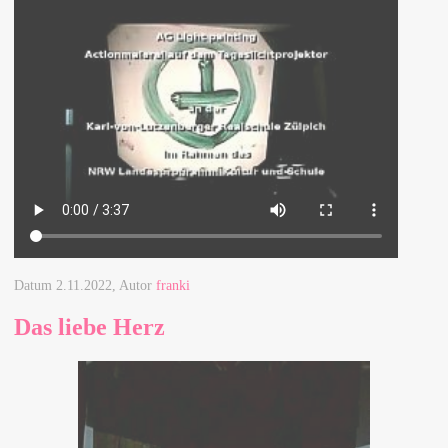
Datum
2.11.2022
, Autor
franki
Das liebe Herz