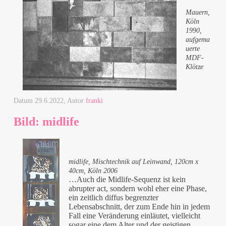
Mauern,
Köln
1990,
aufgema
uerte
MDF-
Klötze
Datum
29.6.2022
, Autor
franki
Bild: midlife
midlife, Mischtechnik auf Leinwand, 120cm x
40cm, Köln 2006
…Auch die Midlife-Sequenz ist kein
abrupter act, sondern wohl eher eine Phase,
ein zeitlich diffus begrenzter
Lebensabschnitt, der zum Ende hin in jedem
Fall eine Veränderung einläutet, vielleicht
sogar eine dem Alter und der geistigen