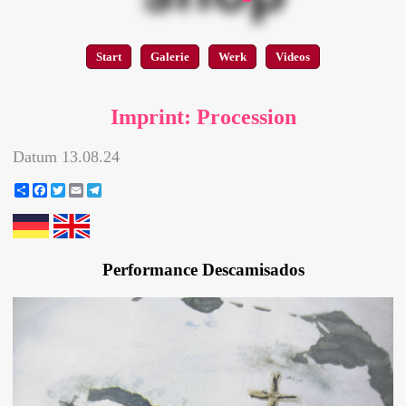
Start
Galerie
Werk
Videos
Imprint: Procession
Datum
13.08.24
Share
Facebook
Twitter
Email
Telegram
Performance Descamisados