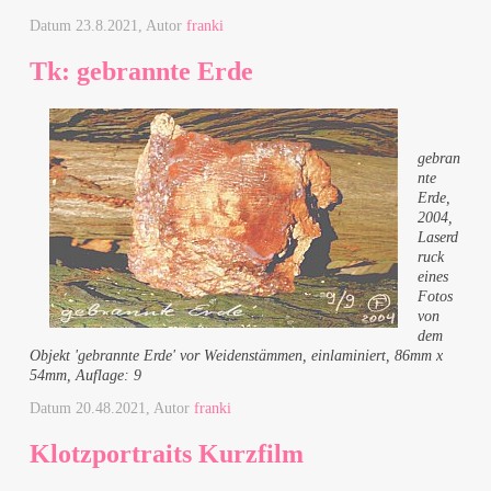
Datum
23.8.2021
, Autor
franki
Tk: gebrannte Erde
gebran
nte
Erde,
2004,
Laserd
ruck
eines
Fotos
von
dem
Objekt 'gebrannte Erde' vor Weidenstämmen, einlaminiert, 86mm x
54mm, Auflage: 9
Datum
20.48.2021
, Autor
franki
Klotzportraits Kurzfilm