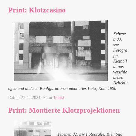
Print: Klotzcasino
Xebene
n 03,
s/w
Fotogra
fie,
Kleinbil
d, aus
verschie
denen
Belichtu
ngen und anderen Konfigurationen montiertes Foto, Köln 1990
Datum
23.42.2024
, Autor
franki
Print: Montierte Klotzprojektionen
Xebenen 02, s/w Fotografie, Kleinbild,