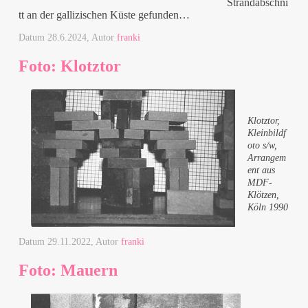
Strandabschni
tt an der gallizischen Küste gefunden…
Datum
28.6.2024
, Autor
franki
Foto: Klotztor
Klotztor,
Kleinbildf
oto s/w,
Arrangem
ent aus
MDF-
Klötzen,
Köln 1990
Datum
29.11.2022
, Autor
franki
Foto: Mauern