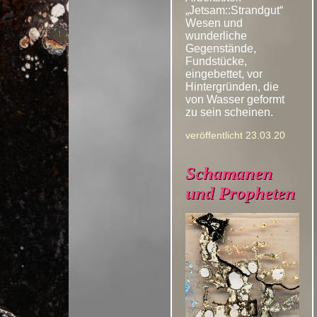
„Jetsam::Strandgut“
Wesen und
wunderliche
Gegenstände,
Fundstücke,
eingebettet, vor
Hintergründen, die
von Wasser geformt
zu sein scheinen.
veröffentlicht 23.03.20
Schamanen
und Propheten