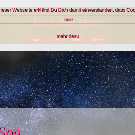
ieser Webseite erklärst Du Dich damit einverstanden, dass Coo
Teile das Meer
OKAY
mehr dazu
Start
Galerie
Werk
Videos
 Sog