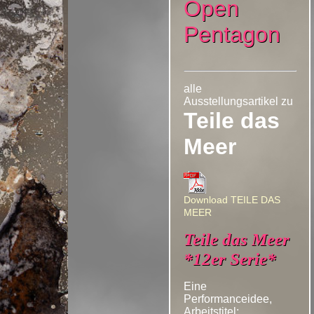
Open
Pentagon
alle
Ausstellungsartikel zu
Teile das
Meer
Download TEILE DAS
MEER
Teile das Meer
*12er Serie*
Eine
Performanceidee,
Arbeitstitel: