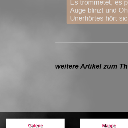
Es trommetet, es p
Auge blinzt und Oh
Unerhörtes hört sic
weitere Artikel zum T
Galerie
Mappe