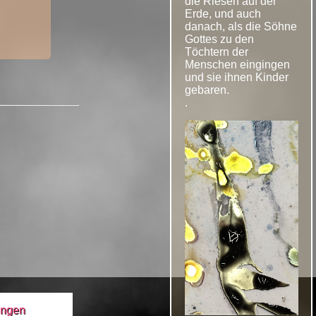
die Riesen auf der
Erde, und auch
danach, als die Söhne
Gottes zu den
Töchtern der
Menschen eingingen
und sie ihnen Kinder
gebaren.
.
ungen