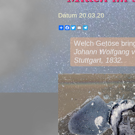
Datum
20.03.20
Share
Facebook
Twitter
Email
Telegram
Welch Getöse bring
Johann Wolfgang vo
Stuttgart, 1832.