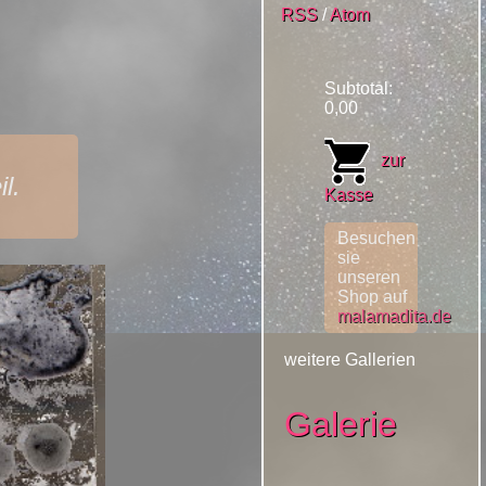
RSS
/
Atom
Subtotal:
0,00
zur
l.
Kasse
Besuchen
sie
unseren
Shop auf
malamadita.de
weitere Gallerien
Galerie