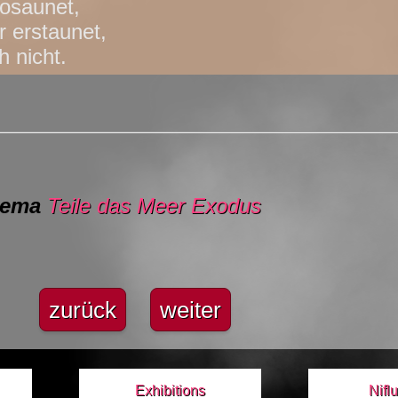
osaunet,
r erstaunet,
h nicht.
hema
Teile das Meer
Exodus
zurück
weiter
Exhibitions
Nifl