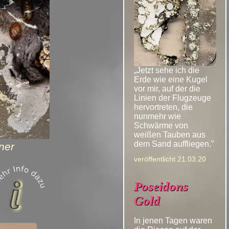
„Jetzt sehe ich die
Erde wie eine Kugel
vor mir, auf der die
Linien der Flugzeuge
hervortreten, die
nunmehr wie
Schwärme von
weißen Tauben aus
dem Sand auffliegen."
ner
veröffentlicht 21.03.20
Poseidons
Gold
In jenen Tagen waren