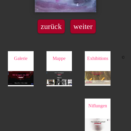
zurück
weiter
©
Galerie
Mappe
Exhibitions
Niflungen