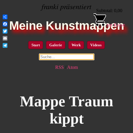
franki präsentiert
Subtotal: 0,00
Meine Kunstmappen
Share
zur Kasse
Facebook
Twitter
Email
Start
Galerie
Werk
Videos
Telegram
RSS
/
Atom
Mappe Traum
kippt