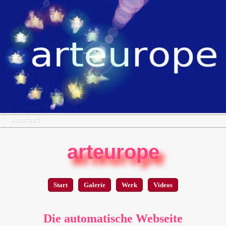
KONTAKT
arteurope
Start
Galerie
Werk
Videos
Die automatische Webseite