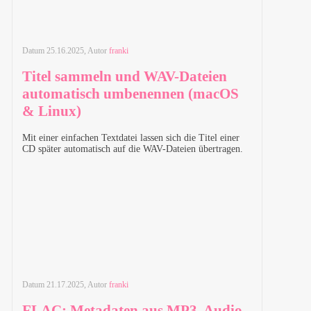
Datum
25.16.2025
, Autor
franki
Titel sammeln und WAV-Dateien
automatisch umbenennen (macOS
& Linux)
Mit einer einfachen Textdatei lassen sich die Titel einer
CD später automatisch auf die
WAV
-Dateien übertragen.
Datum
21.17.2025
, Autor
franki
FLAC: Metadaten aus MP3, Audio