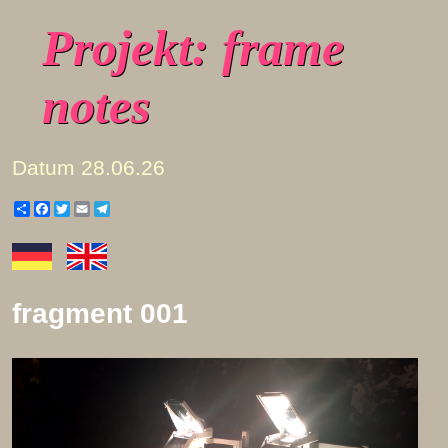
Projekt: frame
notes
Datum
28.06.26
Share
Facebook
Twitter
Email
Telegram
fragment 001