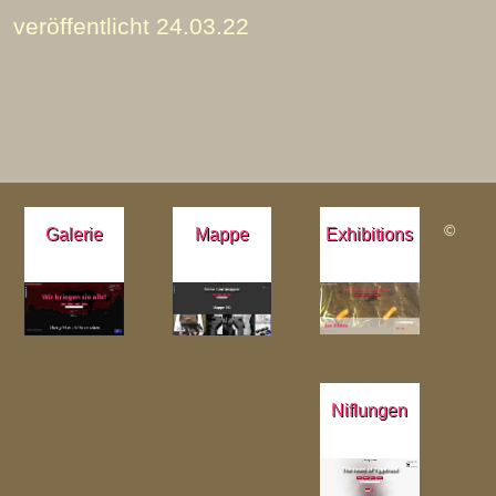
veröffentlicht 24.03.22
©
Galerie
Mappe
Exhibitions
Niflungen