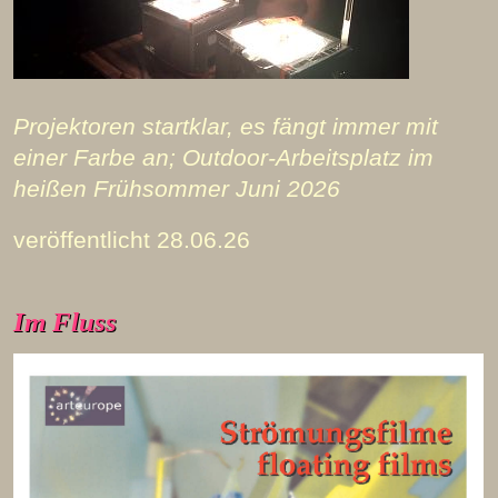
Projektoren startklar, es fängt immer mit
einer Farbe an; Outdoor-Arbeitsplatz im
heißen Frühsommer Juni 2026
veröffentlicht 28.06.26
Im Fluss