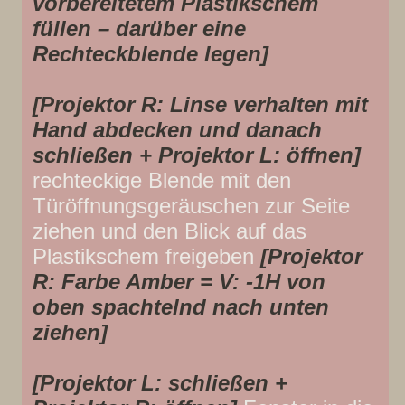
vorbereitetem Plastikschem
füllen – darüber eine
Rechteckblende legen]
[Projektor R: Linse verhalten mit
Hand abdecken und danach
schließen + Projektor L: öffnen]
rechteckige Blende mit den
Türöffnungsgeräuschen zur Seite
ziehen und den Blick auf das
Plastikschem freigeben
[Projektor
R: Farbe Amber = V: -1H von
oben spachtelnd nach unten
ziehen]
[Projektor L: schließen +