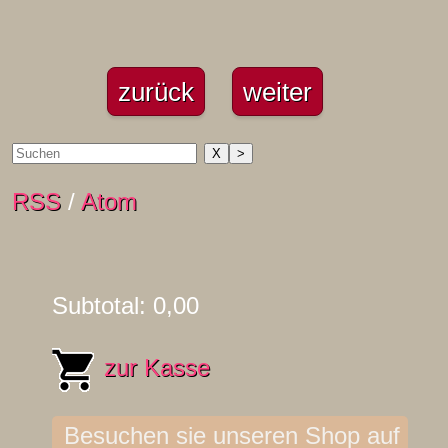
zurück
weiter
X
>
RSS
/
Atom
Subtotal: 0,00
zur Kasse
Besuchen sie unseren Shop auf