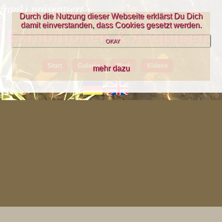
franki präsentiert
Durch die Nutzung dieser Webseite erklärst Du Dich
damit einverstanden, dass Cookies gesetzt werden.
Exhibitionen & Akquisen
OKAY
Start
Galerie
Werk
Videos
mehr dazu