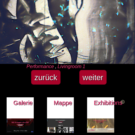
Kategorien
Performance
,
Livingroom 1
zurück
weiter
©
Galerie
Mappe
Exhibitions