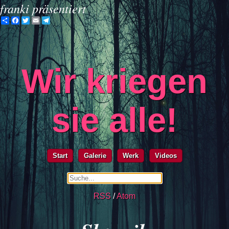
franki präsentiert
Share
Facebook
Twitter
Email
Telegram
Wir kriegen
sie alle!
Start
Galerie
Werk
Videos
RSS
/
Atom