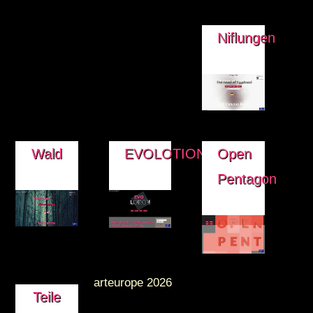
Niflungen
Wald
EVOLOTION
Open
Pentagon
arteurope 2026
Teile