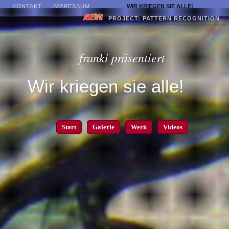
KONTAKT
IMPRESSUM
WIR KRIEGEN SIE ALLE!
PROJECT: PATTERN RECOGNITION
Image 02
franki präsentiert
Wir kriegen sie alle!
Start
Galerie
Werk
Videos